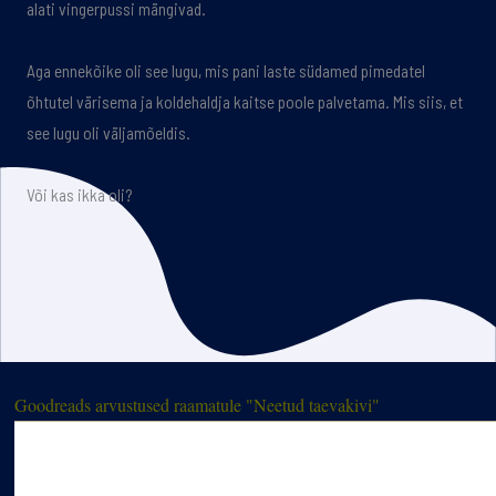
alati vingerpussi mängivad.
Aga ennekõike oli see lugu, mis pani laste südamed pimedatel
õhtutel värisema ja koldehaldja kaitse poole palvetama. Mis siis, et
see lugu oli väljamõeldis.
Või kas ikka oli?
Goodreads arvustused raamatule "Neetud taevakivi"