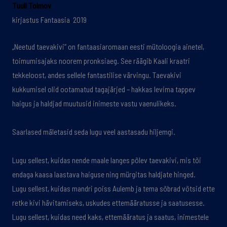
Tuuli Tolmov
kirjastus Fantaasia 2019
„Neetud taevakivi“ on fantaasiaromaan eesti mütoloogia ainetel,
toimumisajaks noorem pronksiaeg. See räägib Kaali kraatri
tekkeloost, andes sellele fantastilise värvingu. Taevakivi
kukkumisel olid ootamatud tagajärjed – hakkas levima tappev
haigus ja haldjad muutusid inimeste vastu vaenulikeks.
Saarlased mäletasid seda lugu veel aastasadu hiljemgi.
Lugu sellest, kuidas nende maale langes põlev taevakivi, mis tõi
endaga kaasa laastava haiguse ning mürgitas haldjate hinged.
Lugu sellest, kuidas mandri poiss Aulemb ja tema sõbrad võtsid ette
retke kivi hävitamiseks, uskudes ettemääratusse ja saatusesse.
Lugu sellest, kuidas need kaks, ettemääratus ja saatus, inimestele