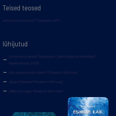
Teised teosed
„Aristarkhovi meetod” (Tänapäev, 2017)
lühijutud
„Elusa surnu päevik” (kogumikus „Ülestõusjad ja kodukäijad”,
Raudhammas, 2020)
„Mis vaevab hundi südant?” (Reaktor! 2019 mai)
„Kirjad Päikesele” (Reaktor! 2014 aug)
„Näki mitu nägu” (Reaktor! 2014 veeb)