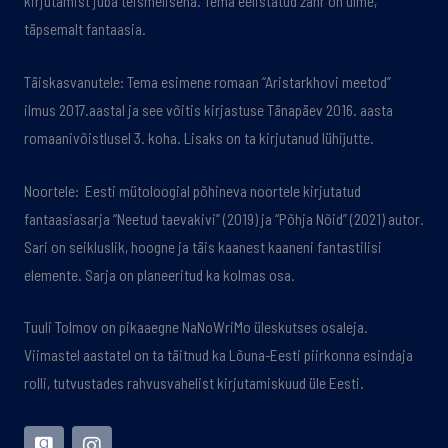
kirjutamist juba teismelisena. Tema eelistatud žanr on ulme,
täpsemalt fantaasia.
Täiskasvanutele: Tema esimene romaan “Aristarkhovi meetod”
ilmus 2017.aastal ja see võitis kirjastuse Tänapäev 2016. aasta
romaanivõistlusel 3. koha. Lisaks on ta kirjutanud lühijutte.
Noortele: Eesti mütoloogial põhineva noortele kirjutatud
fantaasiasarja “Neetud taevakivi” (2019) ja “Põhja Nõid” (2021) autor.
Sari on seikluslik, hoogne ja täis kaanest kaaneni fantastilisi
elemente. Sarja on planeeritud ka kolmas osa.
Tuuli Tolmov on pikaaegne NaNoWriMo üleskutses osaleja.
Viimastel aastatel on ta täitnud ka Lõuna-Eesti piirkonna esindaja
rolli, tutvustades rahvusvahelist kirjutamiskuud üle Eesti.
G
I