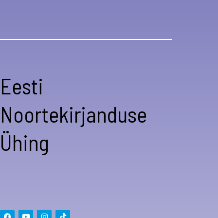
Eesti
Noortekirjanduse
Ühing
F
Y
I
T