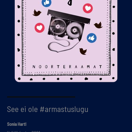
See ei ole #armastuslugu
Sonia Hartl