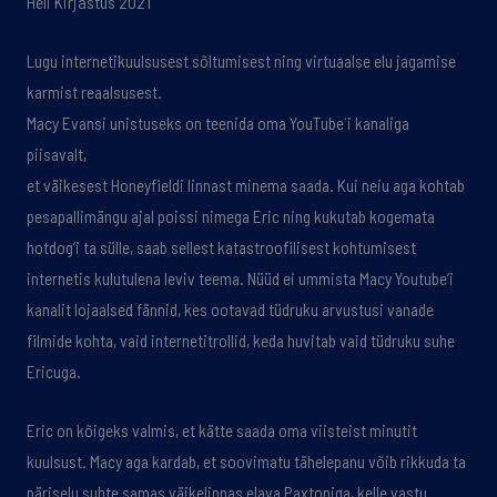
Heli K
irjastus
2
021
Lugu internetikuulsusest sõltumisest ning virtuaalse elu jagamise
karmist reaalsusest.
Macy Evansi unistuseks on teenida oma YouTube´i kanaliga
piisavalt,
et väikesest Honeyfieldi linnast minema saada. Kui neiu aga kohtab
pesapallimängu ajal poissi nimega Eric ning kukutab kogemata
hotdog’i ta sülle, saab sellest katastroofilisest kohtumisest
internetis kulutulena leviv teema. Nüüd ei ummista Macy Youtube’i
kanalit lojaalsed fännid, kes ootavad tüdruku arvustusi vanade
filmide kohta, vaid internetitrollid, keda huvitab vaid tüdruku suhe
Ericuga.
Eric on kõigeks valmis, et kätte saada oma viisteist minutit
kuulsust. Macy aga kardab, et soovimatu tähelepanu võib rikkuda ta
päriselu suhte samas väikelinnas elava Paxtoniga, kelle vastu