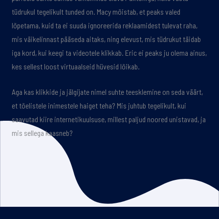
tüdrukul tegelikult tunded on. Macy mõistab, et peaks valed
lõpetama, kuid ta ei suuda ignoreerida reklaamidest tulevat raha,
mis väikelinnast pääseda aitaks, ning elevust, mis tüdrukut täidab
iga kord, kui keegi ta videotele klikkab. Eric ei peaks ju olema ainus,
kes sellest loost virtuaalseid hüvesid lõikab.
Aga kas klikkide ja jälgijate nimel suhte teesklemine on seda väärt,
et tõelistele inimestele haiget teha? Mis juhtub tegelikult, kui
saavutad kiire internetikuulsuse, millest paljud noored unistavad, ja
mis sellega kaasneb?