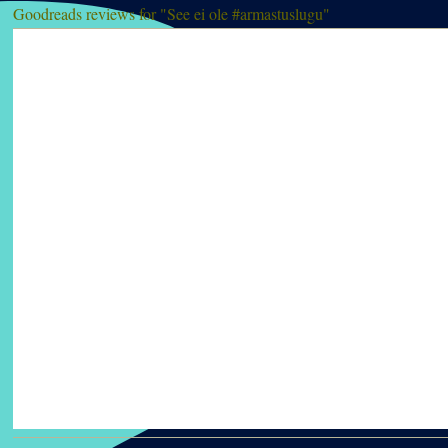
Goodreads reviews for "See ei ole #armastuslugu"