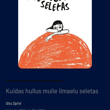
Kuidas hullus mulle ilmaelu seletas
Dita Zipfel