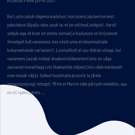
kirjastus Päike ja Pilv 2021
Kui Lucie satub nägema kuulutust, kus koera jalutamise eest
pakutakse ülipalju raha, usub ta, et on võitnud jackpoti. Varsti
selgub aga, et koer on ammu surnud ja kuulutuse on kirjutanud
ilmselgelt hull vanamees, kes otsib oma eriskummalisele
kokaraamatule variautorit. Loomulikult ei usu tüdruk sõnagi, kui
vanamees jaurab midagi draakonisüdametest (mis on väga
sarnased tomatitega) või libahuntide süljest (mis näeb kahtlaselt
mee moodi välja). Sellest hoolimata proovib ta järele
armastusejoogi retsepti. Mitte et Marvin talle päriselt meeldiks, aga
no nii igaks juhuks …