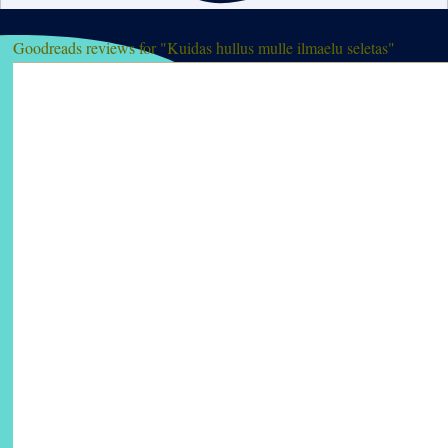
Goodreads reviews for "Kuidas hullus mulle ilmaelu seletas"