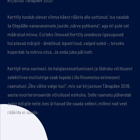
kirjastus Tänapäev 2020
Kerttily tundub olevat vihma käest räästa alla sattunud. Isa saadab
ta Otepääle vanavanemate juurde „närve puhkama“, aga nii pole sel
määratud minna. Esiteks ilmuvad Kerttily unedesse igasugused
hoiatavad märgid – ämblikud, lepatriinud, valged suled –, teiseks
koperdab ta mõrva otsa. Ja seda juba päriselt.
Kerttyli ema surmast, õe haiglassesattumisest ja tüdruku võitlusest
selektiivse mutismiga saab lugeda Lille Roometsa esimesest
raamatust „Üks väike valge tuvi“, mis sai kirjastuse Tänapäev 2018.
aasta noorteromaanide võistlusel esikoha. Selle raamatu pühendab
autor kõigile neile, kes üritavad üle saada sellest, millest nad veel
rääkida ei suuda.