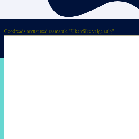
Goodreads arvustused raamatule "Üks väike valge sulg"