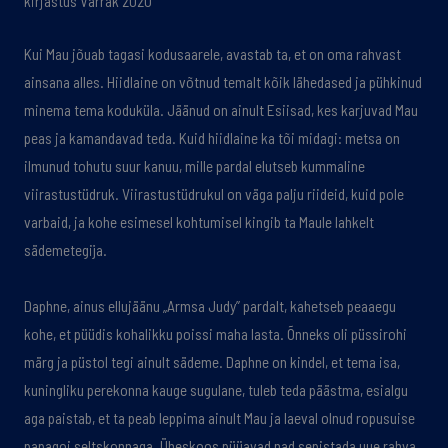
kirjastus Varrak 2020
Kui Mau jõuab tagasi kodusaarele, avastab ta, et on oma rahvast
ainsana alles. Hiidlaine on võtnud temalt kõik lähedased ja pühkinud
minema tema koduküla. Jäänud on ainult Esiisad, kes karjuvad Mau
peas ja kamandavad teda. Kuid hiidlaine ka tõi midagi: metsa on
ilmunud tohutu suur kanuu, mille pardal elutseb kummaline
viirastustüdruk. Viirastustüdrukul on väga palju riideid, kuid pole
varbaid, ja kohe esimesel kohtumisel kingib ta Maule lahkelt
sädemetegija.
Daphne, ainus ellujäänu „Armsa Judy” pardalt, kahetseb peaaegu
kohe, et püüdis kohalikku poissi maha lasta. Õnneks oli püssirohi
märg ja püstol tegi ainult sädeme. Daphne on kindel, et tema isa,
kuningliku perekonna kauge sugulane, tuleb teda päästma, esialgu
aga paistab, et ta peab leppima ainult Mau ja laeval olnud ropusuise
papagoi seltskonnaga. Üheskoos püüavad nad sepistada uue rahva