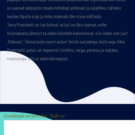
ja saavad seejuures teada mõndagi põnevat ja vajalikku, näiteks
kuidas lüpsta siga ja miks maksab õlle sisse sülitada.
Terry Pratchett on ise öelnud, et kui on üks raamat, mille
kirjutamata jätmist ta oleks kibedalt kahetsenud, siis oleks see just
„Rahvas”. Teosel pole seost autori teiste sarjadega, kuid nagu ikka
Pratchetti puhul, on tegemist inimliku, targa, põneva ja naljaka
raamatuga, mis ei alahinda lugejat.
Goodreads reviews for "Rahvas"