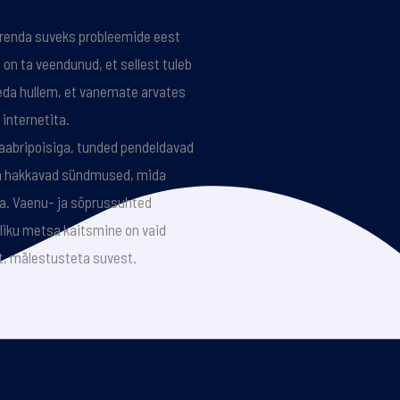
Brenda suveks probleemide eest
n ta veendunud, et sellest tuleb
seda hullem, et vanemate arvates
 internetita.
naabripoisiga, tunded pendeldavad
ma hakkavad sündmused, mida
ha. Vaenu- ja sõprussuhted
liku metsa kaitsmine on vaid
, mälestusteta suvest.