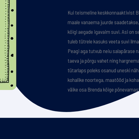
Kui teismeline keskkonnaaktivist 
maale vanaema juurde saadetakse, o
kõigi aegade igavaim suvi. Asi on 
tuleb tütrele kasuks veeta suvi ilma
Peagi aga tutvub neiu salapärase 
taeva ja põrgu vahet ning hargne
tütarlaps poleks osanud uneski nä
kohalike noortega, maatööd ja koha
väike osa Brenda kõige põnevamast