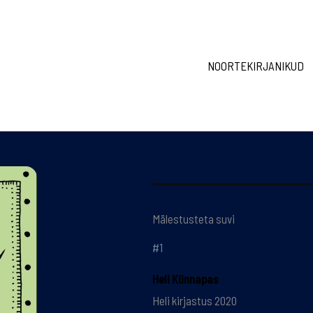
NOORTEKIRJANIKUD
Mälestusteta suvi
#1
Heli Künnapas
Heli kirjastus 2020