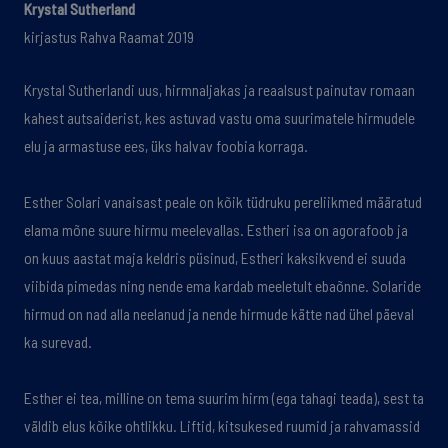
Krystal Sutherland
kirjastus Rahva Raamat 2019
Krystal Sutherlandi uus, hirmnaljakas ja reaalsust painutav romaan
kahest autsaiderist, kes astuvad vastu oma suurimatele hirmudele
elu ja armastuse ees, üks halvav foobia korraga.
Esther Solari vanaisast peale on kõik tüdruku pereliikmed määratud
elama mõne suure hirmu meelevallas. Estheri isa on agorafoob ja
on kuus aastat maja keldris püsinud, Estheri kaksikvend ei suuda
viibida pimedas ning nende ema kardab meeletult ebaõnne. Solaride
hirmud on nad alla neelanud ja nende hirmude kätte nad ühel päeval
ka surevad.
Esther ei tea, milline on tema suurim hirm (ega tahagi teada), sest ta
väldib elus kõike ohtlikku. Liftid, kitsukesed ruumid ja rahvamassid