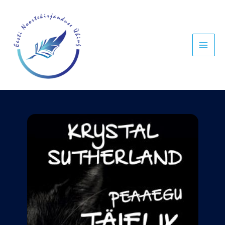
Skip
MAI
to
MEN
content