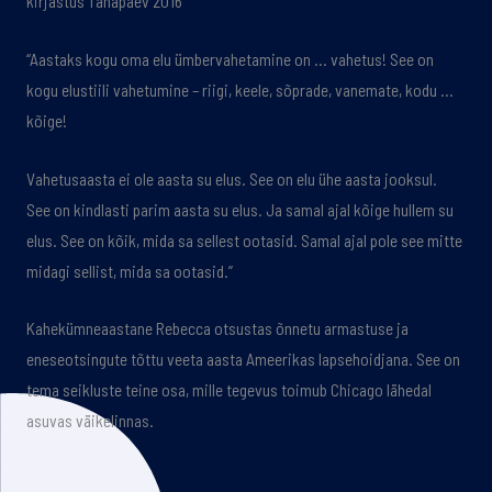
kirjastus Tänapäev 2016
“Aastaks kogu oma elu ümbervahetamine on … vahetus! See on
kogu elustiili vahetumine – riigi, keele, sõprade, vanemate, kodu …
kõige!
Vahetusaasta ei ole aasta su elus. See on elu ühe aasta jooksul.
See on kindlasti parim aasta su elus. Ja samal ajal kõige hullem su
elus. See on kõik, mida sa sellest ootasid. Samal ajal pole see mitte
midagi sellist, mida sa ootasid.”
Kahekümneaastane Rebecca otsustas õnnetu armastuse ja
eneseotsingute tõttu veeta aasta Ameerikas lapsehoidjana. See on
tema seikluste teine osa, mille tegevus toimub Chicago lähedal
asuvas väikelinnas.