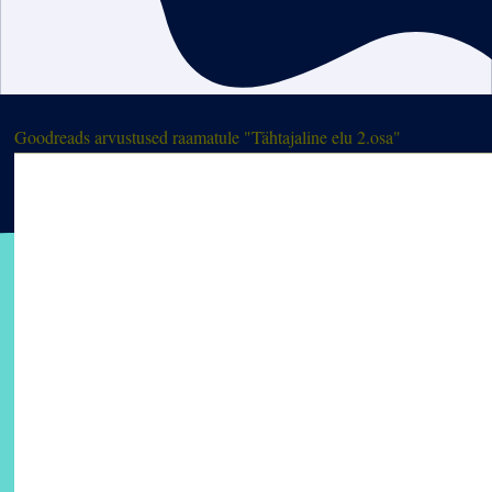
Goodreads arvustused raamatule "Tähtajaline elu 2.osa"