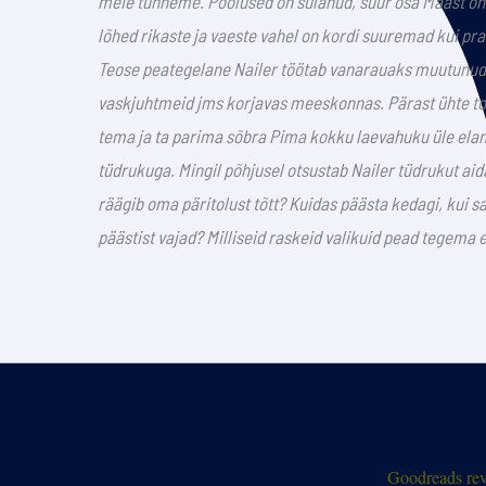
meie tunneme. Poolused on sulanud, suur osa Maast on 
lõhed rikaste ja vaeste vahel on kordi suuremad kui pr
Teose peategelane Nailer töötab vanarauaks muutunud 
vaskjuhtmeid jms korjavas meeskonnas. Pärast ühte to
tema ja ta parima sõbra Pima kokku laevahuku üle elan
tüdrukuga. Mingil põhjusel otsustab Nailer tüdrukut aid
räägib oma päritolust tõtt? Kuidas päästa kedagi, kui s
päästist vajad? Milliseid raskeid valikuid pead tegema 
Goodreads rev