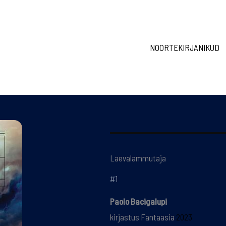
NOORTEKIRJANIKUD
Laevalammutaja
#1
Paolo Bacigalupi
kirjastus Fantaasia
2023