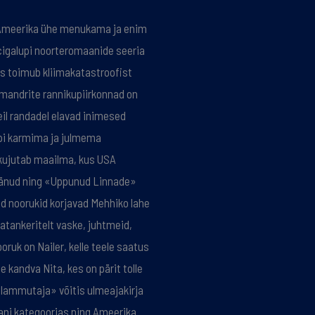
Ameerika ühe menukama ja enim
cigalupi noorteromaanide seeria
s toimub kliimakatastroofist
 mandrite rannikupiirkonnad on
eil randadel elavad inimesed
pi karmima ja julmema
kujutab maailma, kus USA
 jäänud ning «Uppunud Linnade»
d noorukid korjavad Mehhiko lahe
tankeritelt vaske, juhtmeid,
ooruk on Nailer, kelle teele saatus
kandva Nita, kes on pärit tolle
lammutaja» võitis ulmeajakirja
ni kategoorias ning Ameerika