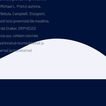
ichael L. Printzi auhinna.
 Nebula, Campbelli, Sturgeoni,
id teisi preemiaid üle maailma,
inda Stalker. ORPHEUSE
ia uus, rohkem noortele
 auhinnatud noorteulmekad ja
dsamad ja mahukamad