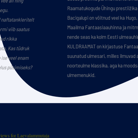
vee all ning
Raamatukogude Ühingu prestiižika M
aegu.
Bacigalupi on võitnud veel ka Hugo,
naftatankleritelt
Maailma Fantaasiaauhinna ja mitme
rmi viib saatus
nende seas ka kolm Eesti ulmeauh
ud rikka
KULDRAAMAT on kirjastuse Fantaas
ata. Kas tüdruk
suunatud ulmesari, milles ilmuvad
a ise veel enam
noorteulme klassika, aga ka moo
elus püsimiseks?
ulmemenukid.
iews for Laevalammutaja