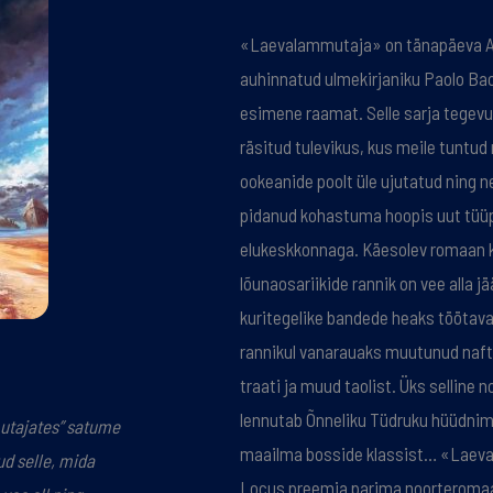
«Laevalammutaja» on tänapäeva 
auhinnatud ulmekirjaniku Paolo Ba
esimene raamat. Selle sarja tegevu
räsitud tulevikus, kus meile tuntud
ookeanide poolt üle ujutatud ning n
pidanud kohastuma hoopis uut tüü
elukeskkonnaga. Käesolev romaan 
lõunaosariikide rannik on vee alla
kuritegelike bandede heaks töötava
rannikul vanarauaks muutunud nafta
traati ja muud taolist. Üks selline n
lennutab Õnneliku Tüdruku hüüdnime 
utajates” satume
maailma bosside klassist… «Laeva
d selle, mida
Locus preemia parima noorteromaa