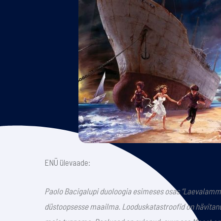
ENÜ ülevaade:
Paolo Bacigalupi duoloogia esimeses osas “Laevalamm
düstoopsesse maailma. Looduskatastroofid on hävitanu