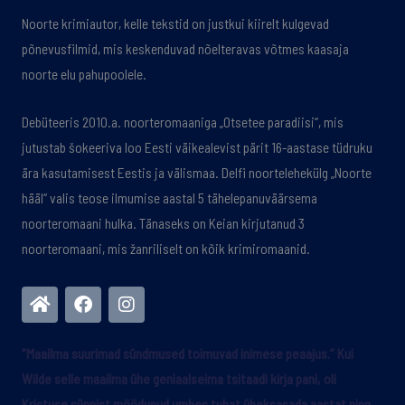
Noorte krimiautor, kelle tekstid on justkui kiirelt kulgevad
põnevusfilmid, mis keskenduvad nõelteravas võtmes kaasaja
noorte elu pahupoolele.
Debüteeris 2010.a. noorteromaaniga „Otsetee paradiisi“, mis
jutustab šokeeriva loo Eesti väikealevist pärit 16-aastase tüdruku
ära kasutamisest Eestis ja välismaa. Delfi noortelehekülg „Noorte
hääl“ valis teose ilmumise aastal 5 tähelepanuväärsema
noorteromaani hulka. Tänaseks on Keian kirjutanud 3
noorteromaani, mis žanriliselt on kõik krimiromaanid.
H
F
I
o
a
n
m
c
s
e
e
t
“Maailma suurimad sündmused toimuvad inimese peaajus.” Kui
b
a
Wilde selle maailma ühe geniaalseima tsitaadi kirja pani, oli
o
g
o
r
Kristuse sünnist möödunud umbes tuhat üheksasada aastat ning