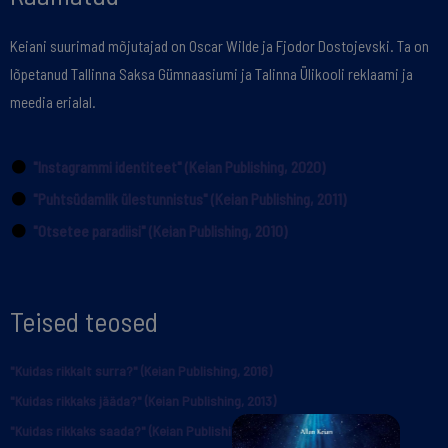
Keiani suurimad mõjutajad on Oscar Wilde ja Fjodor Dostojevski. Ta on
lõpetanud Tallinna Saksa Gümnaasiumi ja Talinna Ülikooli reklaami ja
meedia erialal.
"Instagrammi identiteet" (Keian Publishing, 2020)
"Puhtsüdamlik ülestunnistus" (Keian Publishing, 2011)
"Otsetee paradiisi" (Keian Publishing, 2010)
Teised teosed
"Kuidas rikkalt surra?" (Keian Publishing, 2016)
"Kuidas rikkaks jääda?" (Keian Publishing, 2013)
"Kuidas rikkaks saada?" (Keian Publishing, 2012)